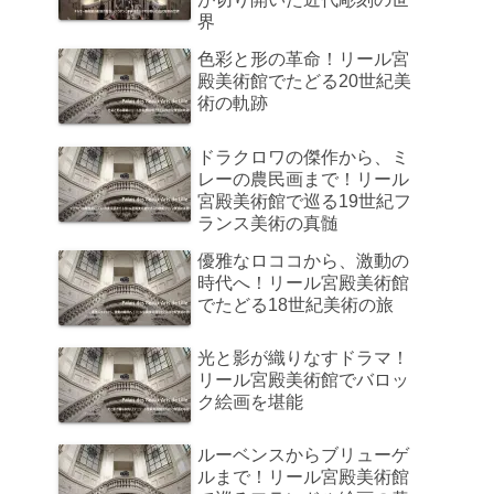
界
色彩と形の革命！リール宮
殿美術館でたどる20世紀美
術の軌跡
ドラクロワの傑作から、ミ
レーの農民画まで！リール
宮殿美術館で巡る19世紀フ
ランス美術の真髄
優雅なロココから、激動の
時代へ！リール宮殿美術館
でたどる18世紀美術の旅
光と影が織りなすドラマ！
リール宮殿美術館でバロッ
ク絵画を堪能
ルーベンスからブリューゲ
ルまで！リール宮殿美術館