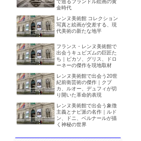
で巡るフランドル絵画の黄
金時代
レンヌ美術館 コレクション
写真と絵画が交差する、現
代美術の新たな地平
フランス・レンヌ美術館で
出会うキュビズムの巨匠た
ち｜ピカソ、グリス、ドロ
ーネーの傑作を現地取材
レンヌ美術館で出会う20世
紀前衛芸術の傑作｜クプ
カ、ルオー、デュフィが切
り開いた革命的表現
レンヌ美術館で出会う象徴
主義とナビ派の名作｜ルド
ン、ドニ、ベルナールが描
く神秘の世界