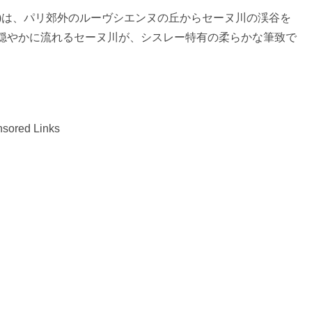
 (セーヌ渓谷の風景)は、パリ郊外のルーヴシエンヌの丘からセーヌ川の渓谷を
穏やかに流れるセーヌ川が、シスレー特有の柔らかな筆致で
sored Links