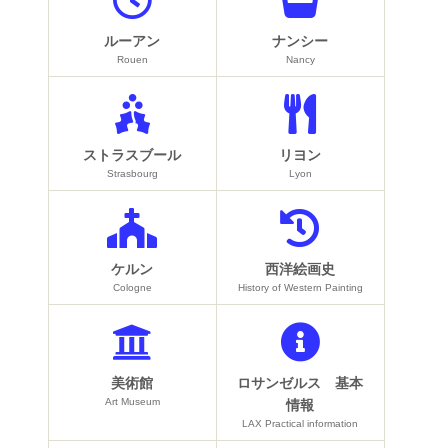
ルーアン
ナンシー
Rouen
Nancy
ストラスブール
リヨン
Strasbourg
Lyon
ケルン
西洋絵画史
Cologne
History of Western Painting
美術館
ロサンゼルス 基本
Art Museum
情報
LAX Practical information