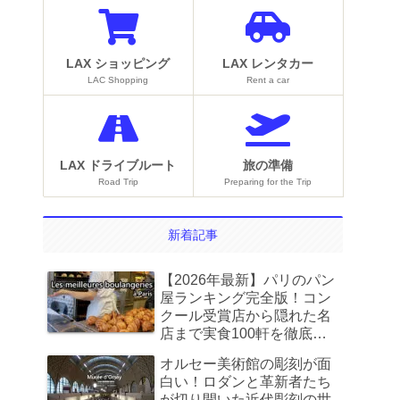
LAX ショッピング
LAX レンタカー
LAC Shopping
Rent a car
LAX ドライブルート
旅の準備
Road Trip
Preparing for the Trip
新着記事
【2026年最新】パリのパン
屋ランキング完全版！コン
クール受賞店から隠れた名
店まで実食100軒を徹底比
較
オルセー美術館の彫刻が面
白い！ロダンと革新者たち
が切り開いた近代彫刻の世