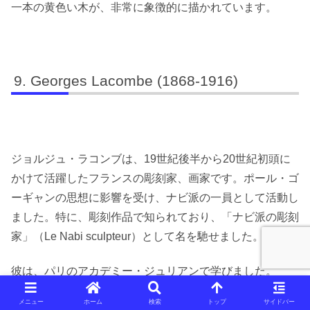
一本の黄色い木が、非常に象徴的に描かれています。
Georges Lacombe (1868-1916)
ジョルジュ・ラコンブは、19世紀後半から20世紀初頭に
かけて活躍したフランスの彫刻家、画家です。ポール・ゴ
ーギャンの思想に影響を受け、ナビ派の一員として活動し
ました。特に、彫刻作品で知られており、「ナビ派の彫刻
家」（Le Nabi sculpteur）として名を馳せました。
彼は、パリのアカデミー・ジュリアンで学びました。
1892年にエミール・ベルナールやポール・セリュジエと
メニュー
ホーム
検索
トップ
サイドバー
出会い、彼らとともにナビ派に参加しました。彼は他のナ