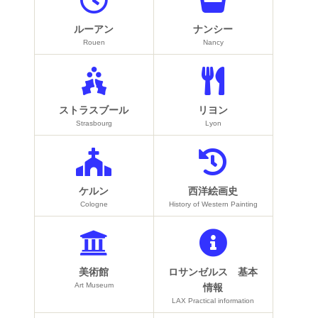
ルーアン
ナンシー
Rouen
Nancy
ストラスブール
リヨン
Strasbourg
Lyon
ケルン
西洋絵画史
Cologne
History of Western Painting
美術館
ロサンゼルス 基本
Art Museum
情報
LAX Practical information