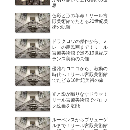
界
色彩と形の革命！リール宮
殿美術館でたどる20世紀美
術の軌跡
ドラクロワの傑作から、ミ
レーの農民画まで！リール
宮殿美術館で巡る19世紀フ
ランス美術の真髄
優雅なロココから、激動の
時代へ！リール宮殿美術館
でたどる18世紀美術の旅
光と影が織りなすドラマ！
リール宮殿美術館でバロッ
ク絵画を堪能
ルーベンスからブリューゲ
ルまで！リール宮殿美術館