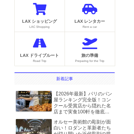
LAX ショッピング
LAX レンタカー
LAC Shopping
Rent a car
LAX ドライブルート
旅の準備
Road Trip
Preparing for the Trip
新着記事
【2026年最新】パリのパン
屋ランキング完全版！コン
クール受賞店から隠れた名
店まで実食100軒を徹底比
較
オルセー美術館の彫刻が面
白い！ロダンと革新者たち
が切り開いた近代彫刻の世