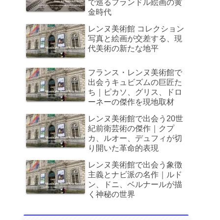
で巡るフランドル絵画の黄
金時代
レンヌ美術館 コレクション
写真と絵画が交差する、現
代美術の新たな地平
フランス・レンヌ美術館で
出会うキュビズムの巨匠た
ち｜ピカソ、グリス、ドロ
ーネーの傑作を現地取材
レンヌ美術館で出会う20世
紀前衛芸術の傑作｜クプ
カ、ルオー、デュフィが切
り開いた革命的表現
レンヌ美術館で出会う象徴
主義とナビ派の名作｜ルド
ン、ドニ、ベルナールが描
く神秘の世界