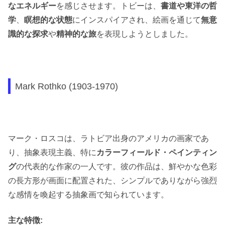
なエネルギー
を感じさせます。トビーは、
書道や東洋の哲
学
、
瞑想的な状態
にインスパイアされ、絵画を通じて
無意
識的な探求
や
精神的な旅
を表現しようとしました。
Mark Rothko (1903-1970)
マーク・ロスコは、ラトビア出身のアメリカの画家であ
り、抽象表現主義、特に
カラーフィールド・ペインティン
グ
の代表的な作家の一人です。彼の作品は、鮮やかな色彩
の長方形が画面に配置された、シンプルでありながら強烈
な感情を喚起する抽象画で知られています。
主な特徴: