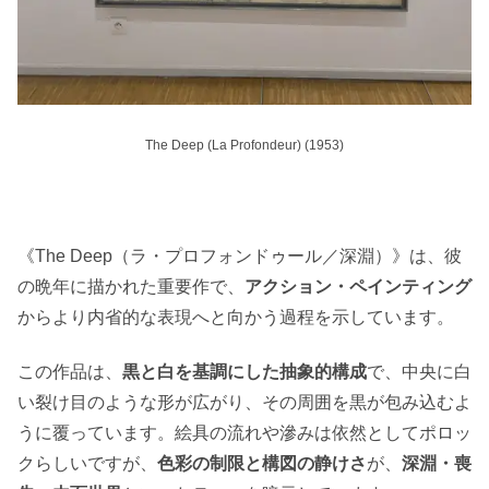
The Deep (La Profondeur) (1953)
《The Deep（ラ・プロフォンドゥール／深淵）》は、彼
の晩年に描かれた重要作で、
アクション・ペインティング
からより内省的な表現へと向かう過程を示しています。
この作品は、
黒と白を基調にした抽象的構成
で、中央に白
い裂け目のような形が広がり、その周囲を黒が包み込むよ
うに覆っています。絵具の流れや滲みは依然としてポロッ
クらしいですが、
色彩の制限と構図の静けさ
が、
深淵・喪