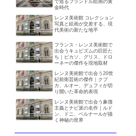
で巡るフランドル絵画の黄
金時代
レンヌ美術館 コレクション
写真と絵画が交差する、現
代美術の新たな地平
フランス・レンヌ美術館で
出会うキュビズムの巨匠た
ち｜ピカソ、グリス、ドロ
ーネーの傑作を現地取材
レンヌ美術館で出会う20世
紀前衛芸術の傑作｜クプ
カ、ルオー、デュフィが切
り開いた革命的表現
レンヌ美術館で出会う象徴
主義とナビ派の名作｜ルド
ン、ドニ、ベルナールが描
く神秘の世界