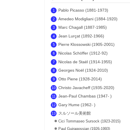
Pablo Picasso (1881-1973)
Amedeo Modigliani (1884-1920)
Marc Chagall (1887-1985)
Jean Lurçat (1892-1966)
Pierre Klossowski (1905-2001)
Nicolas Schöffer (1912-92)
Nicolas de Staël (1914-1955)
Georges Noël (1924-2010)
Otto Piene (1928-2014)
Christo Javacheff (1935-2020)
Jean-Paul Chambas (1947- )
Gary Hume (1962- )
スルソール美術館
Cici Tommaseo Sursock (1923-2015)
Paul Guiragossian (1926-1993)