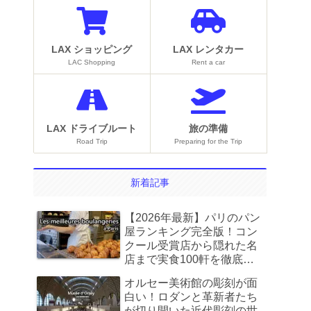
LAX ショッピング
LAX レンタカー
LAC Shopping
Rent a car
LAX ドライブルート
旅の準備
Road Trip
Preparing for the Trip
新着記事
【2026年最新】パリのパン
屋ランキング完全版！コン
クール受賞店から隠れた名
店まで実食100軒を徹底比
較
オルセー美術館の彫刻が面
白い！ロダンと革新者たち
が切り開いた近代彫刻の世