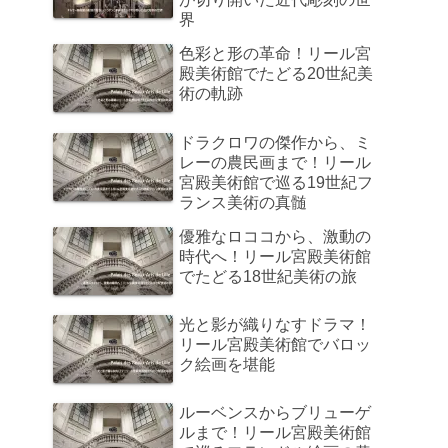
界
色彩と形の革命！リール宮
殿美術館でたどる20世紀美
術の軌跡
ドラクロワの傑作から、ミ
レーの農民画まで！リール
宮殿美術館で巡る19世紀フ
ランス美術の真髄
優雅なロココから、激動の
時代へ！リール宮殿美術館
でたどる18世紀美術の旅
光と影が織りなすドラマ！
リール宮殿美術館でバロッ
ク絵画を堪能
ルーベンスからブリューゲ
ルまで！リール宮殿美術館