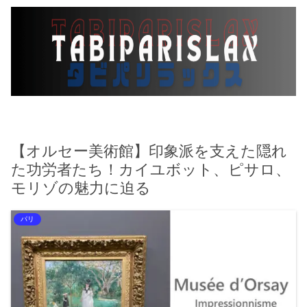
【オルセー美術館】印象派を支えた隠れ
た功労者たち！カイユボット、ピサロ、
モリゾの魅力に迫る
パリ