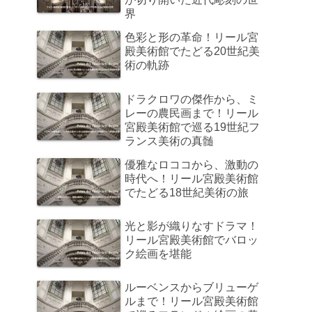
界
色彩と形の革命！リール宮
殿美術館でたどる20世紀美
術の軌跡
ドラクロワの傑作から、ミ
レーの農民画まで！リール
宮殿美術館で巡る19世紀フ
ランス美術の真髄
優雅なロココから、激動の
時代へ！リール宮殿美術館
でたどる18世紀美術の旅
光と影が織りなすドラマ！
リール宮殿美術館でバロッ
ク絵画を堪能
ルーベンスからブリューゲ
ルまで！リール宮殿美術館