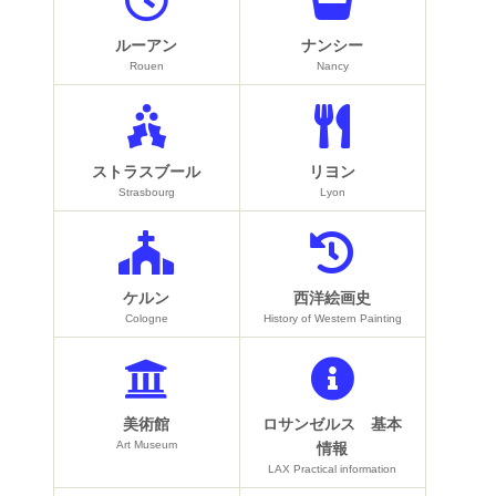
ルーアン
ナンシー
Rouen
Nancy
ストラスブール
リヨン
Strasbourg
Lyon
ケルン
西洋絵画史
Cologne
History of Western Painting
美術館
ロサンゼルス 基本
Art Museum
情報
LAX Practical information