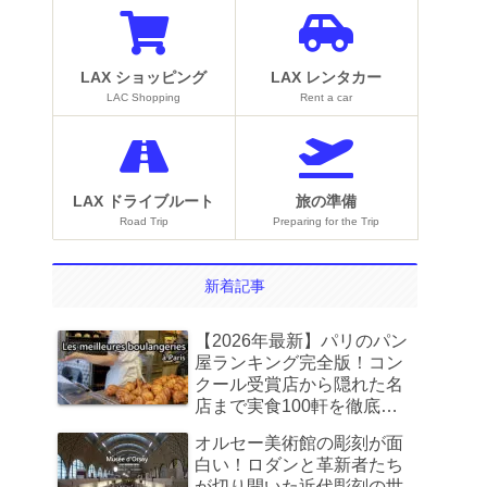
LAX ショッピング
LAX レンタカー
LAC Shopping
Rent a car
LAX ドライブルート
旅の準備
Road Trip
Preparing for the Trip
新着記事
【2026年最新】パリのパン
屋ランキング完全版！コン
クール受賞店から隠れた名
店まで実食100軒を徹底比
較
オルセー美術館の彫刻が面
白い！ロダンと革新者たち
が切り開いた近代彫刻の世