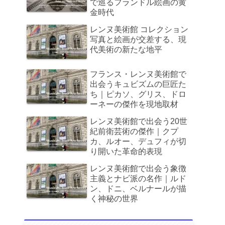
で巡るフランドル絵画の黄
金時代
レンヌ美術館 コレクション
写真と絵画が交差する、現
代美術の新たな地平
フランス・レンヌ美術館で
出会うキュビズムの巨匠た
ち｜ピカソ、グリス、ドロ
ーネーの傑作を現地取材
レンヌ美術館で出会う20世
紀前衛芸術の傑作｜クプ
カ、ルオー、デュフィが切
り開いた革命的表現
レンヌ美術館で出会う象徴
主義とナビ派の名作｜ルド
ン、ドニ、ベルナールが描
く神秘の世界