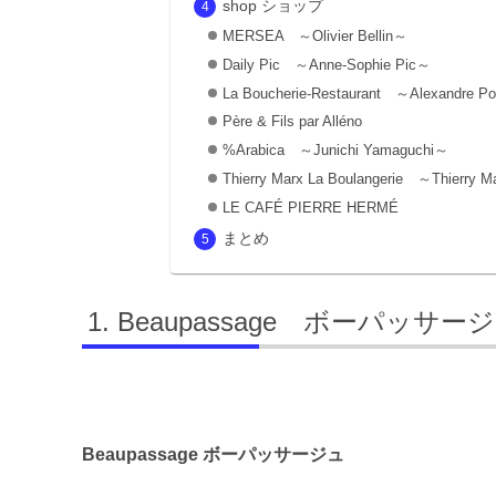
shop ショップ
MERSEA ～Olivier Bellin～
Daily Pic ～Anne-Sophie Pic～
La Boucherie-Restaurant ～Alexandre P
Père & Fils par Alléno
%Arabica ～Junichi Yamaguchi～
Thierry Marx La Boulangerie ～Thierry 
LE CAFÉ PIERRE HERMÉ
まとめ
Beaupassage ボーパッサー
Beaupassage ボーパッサージュ