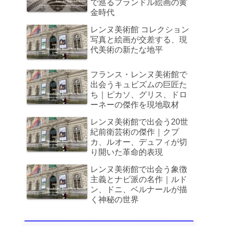
で巡るフランドル絵画の黄
金時代
レンヌ美術館 コレクション
写真と絵画が交差する、現
代美術の新たな地平
フランス・レンヌ美術館で
出会うキュビズムの巨匠た
ち｜ピカソ、グリス、ドロ
ーネーの傑作を現地取材
レンヌ美術館で出会う20世
紀前衛芸術の傑作｜クプ
カ、ルオー、デュフィが切
り開いた革命的表現
レンヌ美術館で出会う象徴
主義とナビ派の名作｜ルド
ン、ドニ、ベルナールが描
く神秘の世界