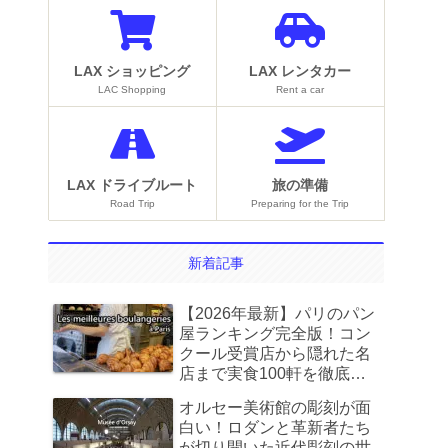
LAX ショッピング
LAX レンタカー
LAC Shopping
Rent a car
LAX ドライブルート
旅の準備
Road Trip
Preparing for the Trip
新着記事
【2026年最新】パリのパン
屋ランキング完全版！コン
クール受賞店から隠れた名
店まで実食100軒を徹底比
較
オルセー美術館の彫刻が面
白い！ロダンと革新者たち
が切り開いた近代彫刻の世