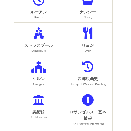
ルーアン
ナンシー
Rouen
Nancy
ストラスブール
リヨン
Strasbourg
Lyon
ケルン
西洋絵画史
Cologne
History of Western Painting
美術館
ロサンゼルス 基本
Art Museum
情報
LAX Practical information