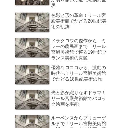
界
色彩と形の革命！リール宮
殿美術館でたどる20世紀美
術の軌跡
ドラクロワの傑作から、ミ
レーの農民画まで！リール
宮殿美術館で巡る19世紀フ
ランス美術の真髄
優雅なロココから、激動の
時代へ！リール宮殿美術館
でたどる18世紀美術の旅
光と影が織りなすドラマ！
リール宮殿美術館でバロッ
ク絵画を堪能
ルーベンスからブリューゲ
ルまで！リール宮殿美術館