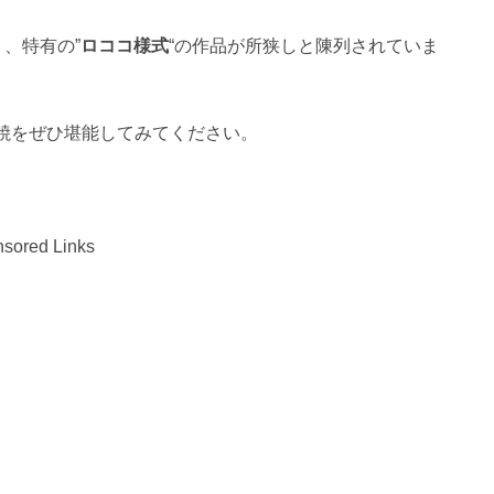
、特有の”
ロココ様式
“の作品が所狭しと陳列されていま
焼をぜひ堪能してみてください。
sored Links